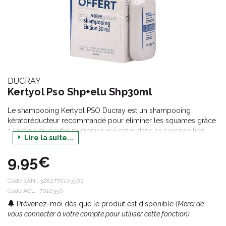
DUCRAY
Kertyol Pso Shp+elu Shp30ml
Le shampooing Kertyol PSO Ducray est un shampooing
kératoréducteur recommandé pour éliminer les squames grâce
à l'action du soufre micronisé qui entre dans sa composition
Lire la suite...
associé à l'acide salicylique qui permet le décollement des
pellicules en surface. Il renferme aussi du kerytol qui a une
9,95€
action apaisante sur les démangeaisons et rougeurs du cuir
chevelu. Le shampooing rééquilibrant Elution offert est un
shampooing ayant une base lavante douce qui nettoie le cuir
Code EAN :
3282770103502
chevelu en douceur et limite les risques de récidive de
Code ACL : 7010350
pellicules.
Prévenez-moi dès que le produit est disponible
(Merci de
vous connecter à votre compte pour utiliser cette fonction).