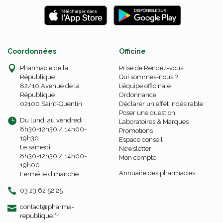
Coordonnées
Officine
Pharmacie de la
Prise de Rendez-vous
République
Qui sommes-nous ?
82/10 Avenue de la
L’équipe officinale
République
Ordonnance
02100 Saint-Quentin
Déclarer un effet indésirable
Poser une question
Du lundi au vendredi
Laboratoires & Marques
8h30-12h30 / 14h00-
Promotions
19h30
Espace conseil
Le samedi
Newsletter
8h30-12h30 / 14h00-
Mon compte
19h00
Annuaire des pharmacies
Fermé le dimanche
03 23 62 52 25
-
-
contact
@
pharma-
republique.fr