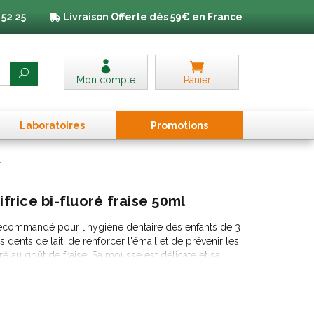
 52 25
Livraison
Offerte dès 59€ en France
Mon compte
Panier
Laboratoires
Promo
tion
s
l
ifrice bi-fluoré fraise 50ml
t recommandé pour l'hygiène dentaire des enfants de 3
s dents de lait, de renforcer l'émail et de prévenir les
uoré au goût de fraise. Sa mousse est délicate et sa
s des enfants. Ce dentifrice est composé de fluorure
osphate de sodium.