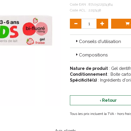
Code EAN :
8710522974384
Code ACL : 2297438
Conseils d'utilisation
Compositions
Nature de produit
: Gel dentif
Conditionnement
: Boite cart
Spécificité(s)
: Ingrédients d'or
‹ Retour
Tous les prix incluent la TVA - hors fr