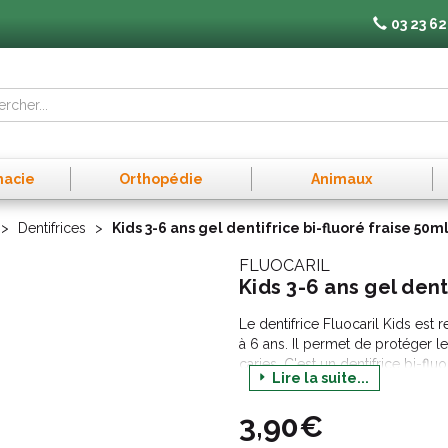
03 23 62
macie
Orthopédie
Animaux
Dentifrices
Kids 3-6 ans gel dentifrice bi-fluoré fraise 50m
FLUOCARIL
Kids 3-6 ans gel dent
Le dentifrice Fluocaril Kids es
à 6 ans. Il permet de protéger le
caries. C'est un dentifrice bi-fl
Lire la suite...
formule est douce pour les dent
de sodium et de monofluoroph
3,90€