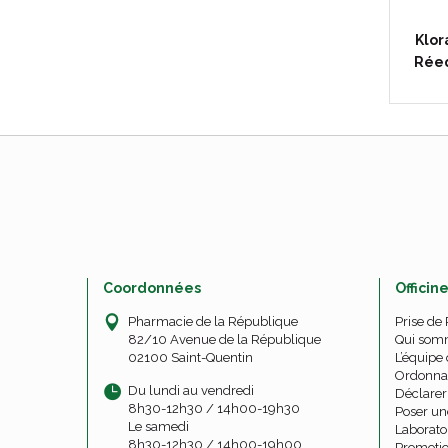
Klor
Réeq
Coordonnées
Officin
Pharmacie de la République
Prise de
82/10 Avenue de la République
Qui som
02100 Saint-Quentin
L’équipe 
Ordonna
Du lundi au vendredi
Déclarer 
8h30-12h30 / 14h00-19h30
Poser un
Le samedi
Laborato
8h30-12h30 / 14h00-19h00
Promoti