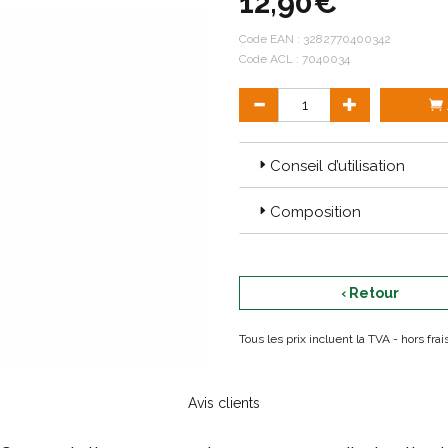
12,90€
apaise le cuir chevelu avec une e
Code EAN :
3282770400342
Code ACL : 7040034
Conseil d’utilisation
Composition
‹ Retour
Tous les prix incluent la TVA - hors fr
Avis clients