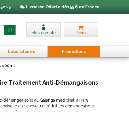
 52 25
Livraison
Offerte dès 59€ en France
Mon compte
Panier
Laboratoires
Promo
tion
s
s 100ml
aire Traitement Anti-Démangaisons
Anti-démangeaisons au Galanga médicinal, à 99 %
, apaise le cuir chevelu et réduit les démangeaisons
es pellicules sèches et grasses. Sans rinçage, il
oing Antipelliculaire Traitant et Rééquilibrant
ecine chinoise traditionnelle, le Galanga assainit et