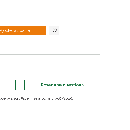
fficacité 4 fois plus rapide que le Zinc Pyrithione*.
Ajouter au panier
Poser une question ›
ais de livraison. Page mise à jour le 03/08/2026.