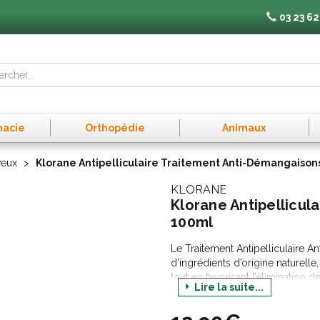
03 23 62
macie
Orthopédie
Animaux
veux
Klorane Antipelliculaire Traitement Anti-Démangaison
KLORANE
Klorane Antipellicul
100ml
Le Traitement Antipelliculaire 
d’ingrédients d’origine naturelle
tout en favorisant l’élimination d
Lire la suite...
s’utilise en complément du shamp
Klorane. Puissant actif de la méd