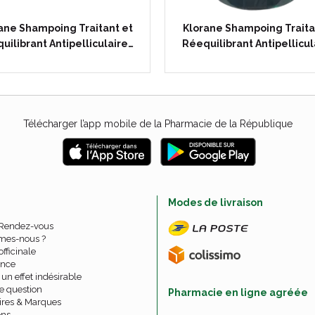
ane Shampoing Traitant et
Klorane Shampoing Traita
uilibrant Antipelliculaire…
Réequilibrant Antipellicul
Télécharger l’app mobile de la Pharmacie de la République
e
Modes de livraison
 Rendez-vous
mes-nous ?
officinale
nce
un effet indésirable
e question
Pharmacie en ligne agréée
ires & Marques
ons