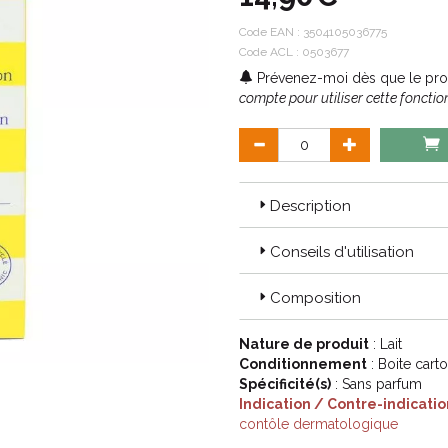
Code EAN :
3504105036775
Code ACL : 0503677
Prévenez-moi dès que le prod
compte pour utiliser cette fonction
Description
Conseils d'utilisation
Composition
Nature de produit
: Lait
Conditionnement
: Boite cart
Spécificité(s)
: Sans parfum
Indication / Contre-indicatio
contôle dermatologique