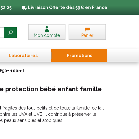
 52 25
Livraison
Offerte dès 59€ en France
Mon compte
Panier
Laboratoires
Promo
tion
s
PF50+ 100ml
ute protection bébé enfant famille
fragiles des tout-petits et de toute la famille, ce lait
ontre les UVA et UVB. Il contribue à préserver le
des peaux sensibles et atopiques.