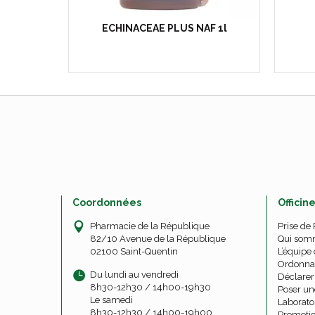
500ml
ECHINACEAE PLUS NAF 1l
Coordonnées
Officin
Pharmacie de la République
Prise de
82/10 Avenue de la République
Qui som
02100 Saint-Quentin
L’équipe 
Ordonna
Du lundi au vendredi
Déclarer 
8h30-12h30 / 14h00-19h30
Poser un
Le samedi
Laborato
8h30-12h30 / 14h00-19h00
Promoti