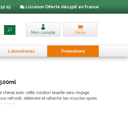
 52 25
Livraison
Offerte dès 59€ en France
Mon compte
Panier
Laboratoires
Promo
tion
s
500ml
re cheval avec cette solution lavante sans rinçage
 refroidir, détendre et rafraîchir les muscles après
ps chaud