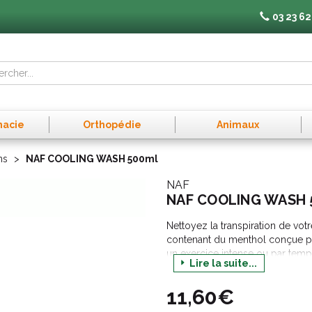
03 23 62
macie
Orthopédie
Animaux
ns
NAF COOLING WASH 500ml
NAF
NAF COOLING WASH 
Nettoyez la transpiration de vot
contenant du menthol conçue pour
un exercice intense ou par tem
Lire la suite...
11,60€