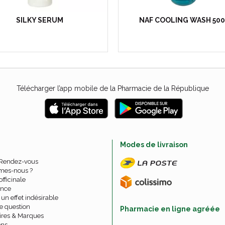
SILKY SERUM
NAF COOLING WASH 50
Télécharger l’app mobile de la Pharmacie de la République
e
Modes de livraison
 Rendez-vous
mes-nous ?
officinale
nce
un effet indésirable
e question
Pharmacie en ligne agréée
ires & Marques
ons