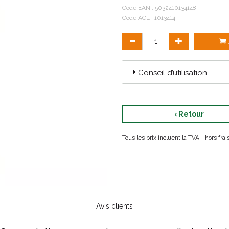
Code EAN :
5032410134148
Code ACL : 1013414
Conseil d’utilisation
‹ Retour
Tous les prix incluent la TVA - hors fr
Avis clients