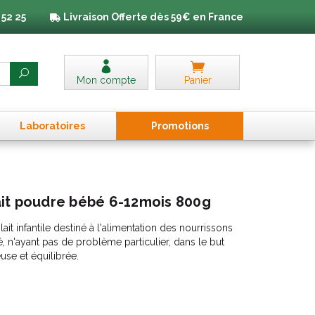
 52 25
Livraison
Offerte dès 59€ en France
Mon compte
Panier
Laboratoires
Promo
tion
s
it poudre bébé 6-12mois 800g
ait infantile destiné à l'alimentation des nourrissons
, n'ayant pas de problème particulier, dans le but
use et équilibrée.