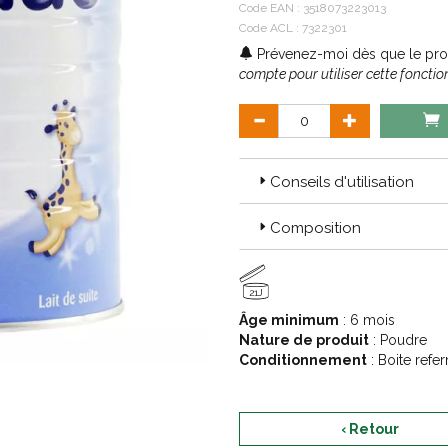
Code EAN :
3518073223013
Code ACL : 7322301
Prévenez-moi dès que le prod
compte pour utiliser cette fonction
Conseils d'utilisation
Composition
21J
Âge minimum
: 6 mois
Nature de produit
: Poudre
Conditionnement
: Boite refe
‹ Retour