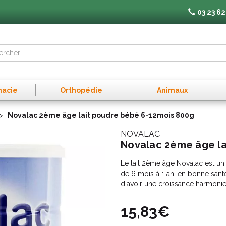
03 23 62
macie
Orthopédie
Animaux
Novalac 2ème âge lait poudre bébé 6-12mois 800g
NOVALAC
Novalac 2ème âge la
Le lait 2ème âge Novalac est un l
de 6 mois à 1 an, en bonne santé
d'avoir une croissance harmonie
15,83€