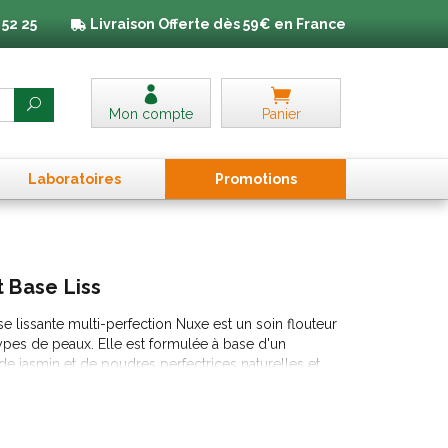
 52 25
Livraison
Offerte dès 59€ en France
Mon compte
Panier
Laboratoires
Promo
tion
s
 Base Liss
 lissante multi-perfection Nuxe est un soin flouteur
pes de peaux. Elle est formulée à base d'un
de jasmin et de poudres perfectrices naturelles et
de l'âge, le teint terne, les marques de fatigue, les
r un effet peau nue naturel.