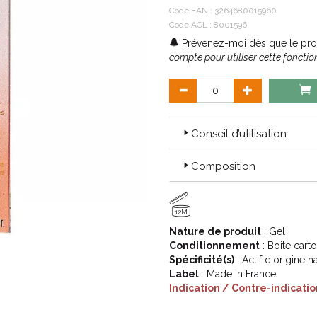
Code EAN :
3264680015960
Code ACL : 8001596
Prévenez-moi dès que le prod
compte pour utiliser cette fonction
Conseil d’utilisation
Composition
12M
Nature de produit
: Gel
Conditionnement
: Boite cart
Spécificité(s)
: Actif d'origine
Label
: Made in France
Indication / Contre-indicatio