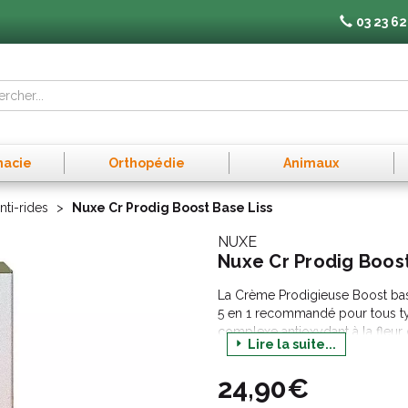
03 23 62
macie
Orthopédie
Animaux
nti-rides
Nuxe Cr Prodig Boost Base Liss
NUXE
Nuxe Cr Prodig Boost
La Crème Prodigieuse Boost base
5 en 1 recommandé pour tous ty
complexe antioxydant à la fleur 
Lire la suite...
elle agit sur les premiers signes 
imperfections et la brillance pou
24,90€