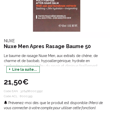
NUXE
Nuxe Men Apres Rasage Baume 50
Le baume de rasage Nuxe Men, aux extraits de chêne, de
charme et de baobab, hypoallergénique, hydrate en
profondeur, calme le feu du rasoir et diminue tiraillement,
Lire la suite...
rougeurs et marques de fatigue ou de stress.
21,50€
Code EAN :
3264680003592
Code ACL : 8000359
Prévenez-moi dès que le produit est disponible
(Merci de
vous connecter à votre compte pour utiliser cette fonction).