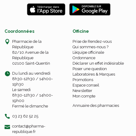
Coordonnées
Officine
Pharmacie de la
Prise de Rendez-vous
République
Qui sommes-nous ?
82/10 Avenue de la
L’équipe officinale
République
Ordonnance
02100 Saint-Quentin
Déclarer un effet indésirable
Poser une question
Du lundi au vendredi
Laboratoires & Marques
8h30-12h30 / 14h00-
Promotions
19h30
Espace conseil
Le samedi
Newsletter
8h30-12h30 / 14h00-
Mon compte
19h00
Annuaire des pharmacies
Fermé le dimanche
03 23 62 52 25
-
-
contact
@
pharma-
republique.fr