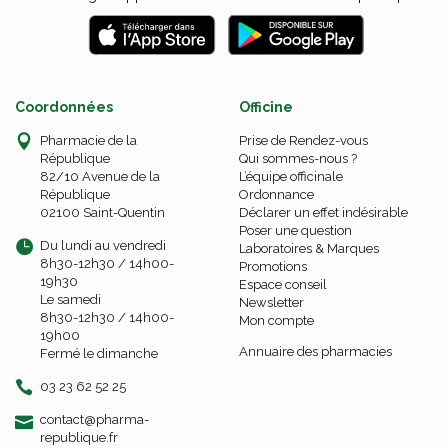
Coordonnées
Officine
Pharmacie de la
Prise de Rendez-vous
République
Qui sommes-nous ?
82/10 Avenue de la
L’équipe officinale
République
Ordonnance
02100 Saint-Quentin
Déclarer un effet indésirable
Poser une question
Du lundi au vendredi
Laboratoires & Marques
8h30-12h30 / 14h00-
Promotions
19h30
Espace conseil
Le samedi
Newsletter
8h30-12h30 / 14h00-
Mon compte
19h00
Annuaire des pharmacies
Fermé le dimanche
03 23 62 52 25
-
-
contact
@
pharma-
republique.fr