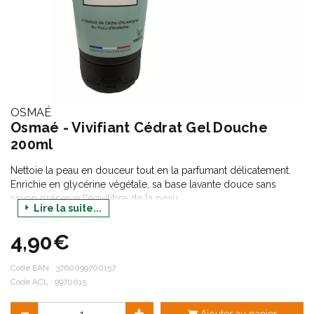
OSMAÉ
Osmaé - Vivifiant Cédrat Gel Douche
200ml
Nettoie la peau en douceur tout en la parfumant délicatement.
Enrichie en glycérine végétale, sa base lavante douce sans
savon préserve l'équilibre de la peau.
Lire la suite...
Usage fréquent.
4,90€
2 en 1: Visage et corps. Convient à tous les types de peaux.Peut
s'utiliser dès 3ans.
Code EAN :
3760099700157
Code ACL : 9970015