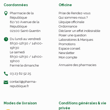
Coordonnées
Officine
Pharmacie de la
Prise de Rendez-vous
République
Qui sommes-nous ?
82/10 Avenue de la
L’équipe officinale
République
Ordonnance
02100 Saint-Quentin
Déclarer un effet indésirable
Poser une question
Du lundi au vendredi
Laboratoires & Marques
8h30-12h30 / 14h00-
Promotions
19h30
Espace conseil
Le samedi
Newsletter
8h30-12h30 / 14h00-
Mon compte
19h00
Annuaire des pharmacies
Fermé le dimanche
03 23 62 52 25
-
-
contact
@
pharma-
republique.fr
Modes de livraison
Conditions générales & vie
privée