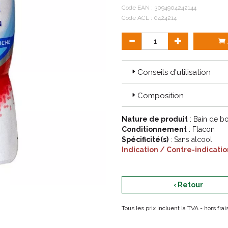
Code EAN :
3094904242144
Code ACL : 0424214
Conseils d'utilisation
Composition
Nature de produit
: Bain de b
Conditionnement
: Flacon
Spécificité(s)
: Sans alcool
Indication / Contre-indicatio
‹ Retour
Tous les prix incluent la TVA - hors fr