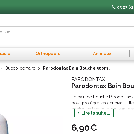
03 23 62
macie
Orthopédie
Animaux
Bucco-dentaire
Parodontax Bain Bouche 500ml
PARODONTAX
Parodontax Bain Bo
Le bain de bouche Parodontax est
pour protéger les gencives. Elle
contre les bactéries pouvant pr
Lire la suite...
chlorhexidine qui réduit efficac
gingivite, et du fluorure qui aide
6,90€