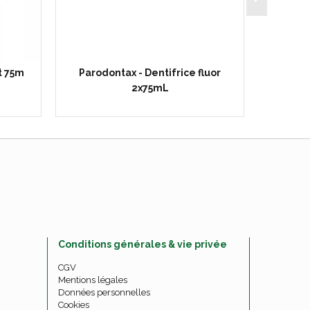
t 75m
Parodontax - Dentifrice fluor
Denti
2x75mL
Conditions générales & vie privée
CGV
Mentions légales
Données personnelles
Cookies