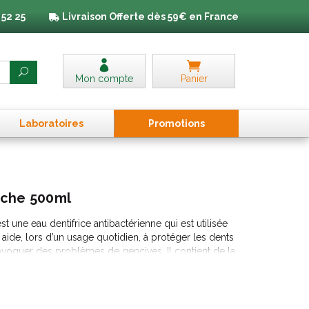
 52 25
Livraison
Offerte dès 59€ en France
Mon compte
Panier
Laboratoires
Promo
tion
s
uche 500ml
 une eau dentifrice antibactérienne qui est utilisée
 aide, lors d’un usage quotidien, à protéger les dents
ovoquer des problèmes de gencives. Il contient de la
ement la plaque dentaire, cause fréquente de la
 à renforcer vos dents et à prévenir les caries.