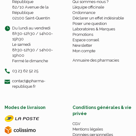
République
Qui sommes-nous ?
82/10 Avenue de la
L’équipe officinale
République
Ordonnance
02100 Saint-Quentin
Déclarer un effet indésirable
Poser une question
Du lundi au vendredi
Laboratoires & Marques
8h30-12h30 / 14h00-
Promotions
19h30
Espace conseil
Le samedi
Newsletter
8h30-12h30 / 14h00-
Mon compte
19h00
Annuaire des pharmacies
Fermé le dimanche
03 23 62 52 25
-
-
contact
@
pharma-
republique.fr
Modes de livraison
Conditions générales & vie
privée
CGV
Mentions légales
Données personnelles