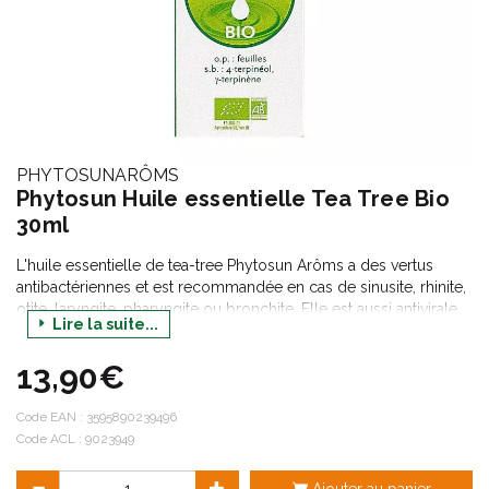
PHYTOSUNARÔMS
Phytosun Huile essentielle Tea Tree Bio
30ml
L'huile essentielle de tea-tree Phytosun Arôms a des vertus
antibactériennes et est recommandée en cas de sinusite, rhinite,
otite, laryngite, pharyngite ou bronchite. Elle est aussi antivirale
Lire la suite...
et immunostimulante et est efficace en cas de grippe, pour
renforcer le système immunitaire, antifongique permettant de
13,90€
lutter contre les mycoses et elle aide aussi à conserver tonus et
vitalité.
Code EAN :
3595890239496
Code ACL : 9023949