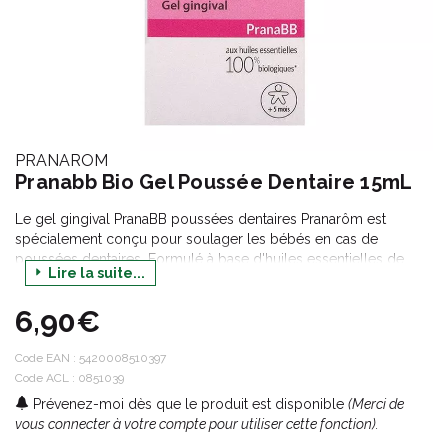
PRANAROM
Pranabb Bio Gel Poussée Dentaire 15mL
Le gel gingival PranaBB poussées dentaires Pranarôm est
spécialement conçu pour soulager les bébés en cas de
poussées dentaires. Formulé à base d'huiles essentielles de
Lire la suite...
giroflier, de katrafay et de camomille noble, il apaise les
gencives sensibles et réduit les sensations d'inconfort.
6,90€
Code EAN :
5420008510397
Code ACL : 0851039
Prévenez-moi dès que le produit est disponible
(Merci de
vous connecter à votre compte pour utiliser cette fonction).