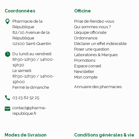
Coordonnées
Officine
Pharmacie de la
Prise de Rendez-vous
République
Qui sommes-nous ?
82/10 Avenue de la
L’équipe officinale
République
Ordonnance
02100 Saint-Quentin
Déclarer un effet indésirable
Poser une question
Du lundi au vendredi
Laboratoires & Marques
8h30-12h30 / 14h00-
Promotions
19h30
Espace conseil
Le samedi
Newsletter
8h30-12h30 / 14h00-
Mon compte
19h00
Annuaire des pharmacies
Fermé le dimanche
03 23 62 52 25
-
-
contact
@
pharma-
republique.fr
Modes de livraison
Conditions générales & vie