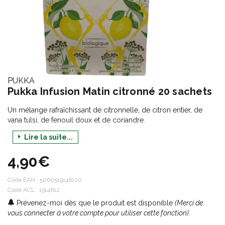
PUKKA
Pukka Infusion Matin citronné 20 sachets
Un mélange rafraîchissant de citronnelle, de citron entier, de
vana tulsi, de fenouil doux et de coriandre.
Le partenaire idéal pour accompagner vos matinées, pour un
Lire la suite...
sentiment de lumière et vitalité
4,90€
Un mélange rafraîchissant à déguster tout au long de la journée
Chaque sachet de thé Pukka est fabriqué sans plastique et se
Code EAN :
5060519146120
présente dans une enveloppe individuelle recyclable, pour
Code ACL : 1914612
éviter l'évaporation des huiles essentielles de nos plantes
Prévenez-moi dès que le produit est disponible
(Merci de
biologiques. Chaque sachet de thé se compose de deux
vous connecter à votre compte pour utiliser cette fonction).
chambres, permettant à nos plantes merveilleuses de