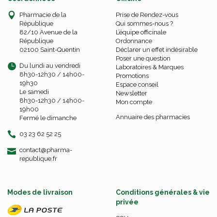
Pharmacie de la
Prise de Rendez-vous
République
Qui sommes-nous ?
82/10 Avenue de la
L’équipe officinale
République
Ordonnance
02100 Saint-Quentin
Déclarer un effet indésirable
Poser une question
Du lundi au vendredi
Laboratoires & Marques
8h30-12h30 / 14h00-
Promotions
19h30
Espace conseil
Le samedi
Newsletter
8h30-12h30 / 14h00-
Mon compte
19h00
Annuaire des pharmacies
Fermé le dimanche
03 23 62 52 25
-
-
contact
@
pharma-
republique.fr
Modes de livraison
Conditions générales & vie
privée