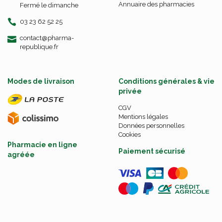
Annuaire des pharmacies
Fermé le dimanche
03 23 62 52 25
-
-
contact
@
pharma-
republique.fr
Modes de livraison
Conditions générales & vie
privée
CGV
Mentions légales
Données personnelles
Cookies
Pharmacie en ligne
Paiement sécurisé
agréée