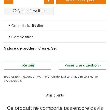
Ajouter au panier
l'intégrité de la barrière cutanée et aide à retenir l'humidité. Il est
particulièrement efficace pour restaurer et renforcer la barrière
Ajouter à Ma liste
cutanée. Il limite la perte en eau de la peau et améliore la
souplesse de la peau.
Conseil d’utilisation
Composition
Nature de produit
: Crème, Gel
‹ Retour
Poser une question ›
Tous les prix incluent la TVA - hors frais de livraison. Page mise à jour le
03/08/2026.
Avis clients
Ce produit ne comporte pas encore d’avis