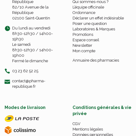
République
Qui sommes-nous ?
82/10 Avenue de la
L’équipe officinale
République
Ordonnance
02100 Saint-Quentin
Déclarer un effet indésirable
Poser une question
Du lundi au vendredi
Laboratoires & Marques
8h30-12h30 / 14h00-
Promotions
19h30
Espace conseil
Le samedi
Newsletter
8h30-12h30 / 14h00-
Mon compte
19h00
Annuaire des pharmacies
Fermé le dimanche
03 23 62 52 25
-
-
contact
@
pharma-
republique.fr
Modes de livraison
Conditions générales & vie
privée
CGV
Mentions légales
Données personnelles