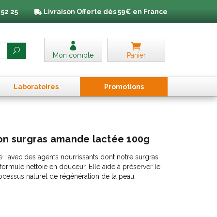
 52 25
Livraison
Offerte dès 59€ en France
Mon compte
Panier
Laboratoires
Promo
tion
s
von surgras amande lactée 100g
: avec des agents nourrissants dont notre surgras
ormule nettoie en douceur. Elle aide à préserver le
processus naturel de régénération de la peau.