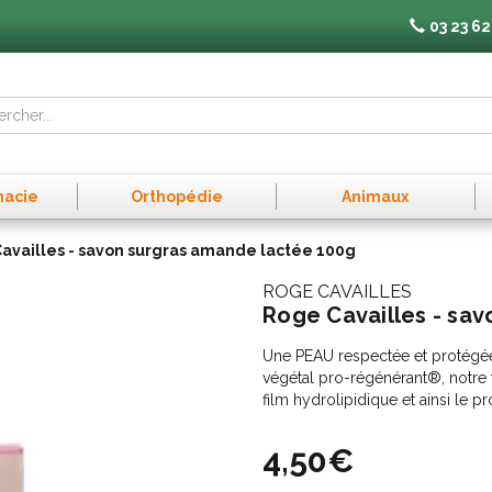
03 23 62
macie
Orthopédie
Animaux
availles - savon surgras amande lactée 100g
ROGE CAVAILLES
Roge Cavailles - sa
Une PEAU respectée et protégée 
végétal pro-régénérant®, notre f
film hydrolipidique et ainsi le 
4,50€