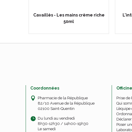
Huile
Cavaillès - Les mains crème riche
L'in
g
50ml
Coordonnées
Officin
Pharmacie de la République
Prise de
82/10 Avenue de la République
Qui som
02100 Saint-Quentin
L’équipe 
Ordonna
Du lundi au vendredi
Déclarer 
8h30-12h30 / 14h00-19h30
Poser un
Le samedi
Laborato