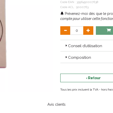
Code EAN :
3596490007638
Code ACL : 9000763
Prévenez-moi dès que le prod
compte pour utiliser cette fonction
Conseil d’utilisation
Composition
‹ Retour
Tous les prix incluent la TVA - hors fr
Avis clients