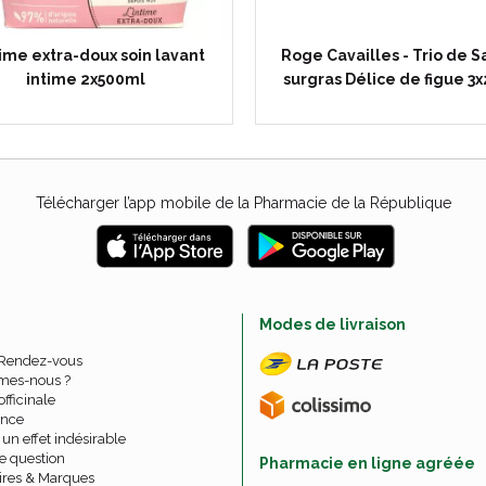
time extra-doux soin lavant
Roge Cavailles - Trio de 
intime 2x500ml
surgras Délice de figue 3
Télécharger l’app mobile de la Pharmacie de la République
e
Modes de livraison
 Rendez-vous
mes-nous ?
officinale
nce
un effet indésirable
e question
Pharmacie en ligne agréée
ires & Marques