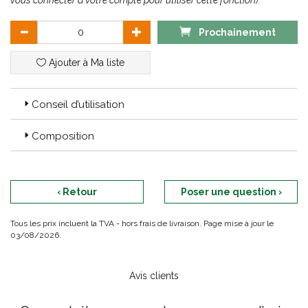
vous connecter à votre compte pour utiliser cette fonction).
jour.
Formule à 98% d'origine naturelle.
Prochainement
OFFERTE Aqua Magnifica 50ml
: 1er geste de soin,
immédiatement purifiante et matifiante, cette lotion lutte contre
Ajouter à Ma liste
les imperfections et resserre les pores pour une peau fraiche et
lumineuse.
Formule à 99% d'origine naturelle.
Conseil d’utilisation
Composition
‹ Retour
Poser une question ›
Tous les prix incluent la TVA - hors frais de livraison. Page mise à jour le
03/08/2026.
Avis clients