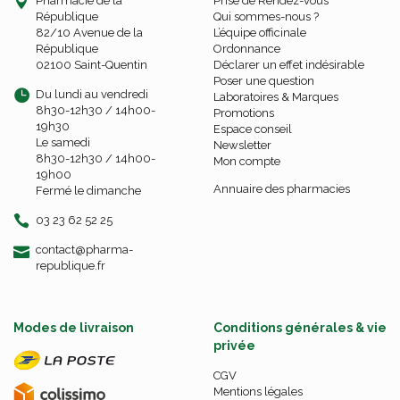
Pharmacie de la
Prise de Rendez-vous
République
Qui sommes-nous ?
82/10 Avenue de la
L’équipe officinale
République
Ordonnance
02100 Saint-Quentin
Déclarer un effet indésirable
Poser une question
Du lundi au vendredi
Laboratoires & Marques
8h30-12h30 / 14h00-
Promotions
19h30
Espace conseil
Le samedi
Newsletter
8h30-12h30 / 14h00-
Mon compte
19h00
Annuaire des pharmacies
Fermé le dimanche
03 23 62 52 25
-
-
contact
@
pharma-
republique.fr
Modes de livraison
Conditions générales & vie
privée
CGV
Mentions légales