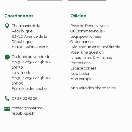
Coordonnées
Officine
Pharmacie de la
Prise de Rendez-vous
République
Qui sommes-nous ?
82/10 Avenue de la
L’équipe officinale
République
Ordonnance
02100 Saint-Quentin
Déclarer un effet indésirable
Poser une question
Du lundi au vendredi
Laboratoires & Marques
8h30-12h30 / 14h00-
Promotions
19h30
Espace conseil
Le samedi
Newsletter
8h30-12h30 / 14h00-
Mon compte
19h00
Annuaire des pharmacies
Fermé le dimanche
03 23 62 52 25
-
-
contact
@
pharma-
republique.fr