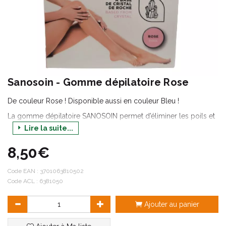
Sanosoin - Gomme dépilatoire Rose
De couleur Rose ! Disponible aussi en couleur Bleu !
La gomme dépilatoire SANOSOIN permet d’éliminer les poils et
les cellules mortes en douceur et sans douleur, pour une peau
Lire la suite...
douce et exfoliée. Pratique et facile d’utilisation, sa forme permet
une prise en main simple et efficace.
8,50€
Fabriquée à base de cristal de roche, les poils sont retirés grâce
au principe de dermabrasion.
Code EAN :
3701063810502
Code ACL : 6381050
Adaptée à tous les types de peaux.
Ajouter au panier