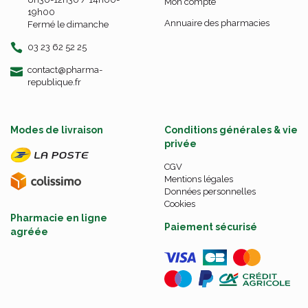
Mon compte
19h00
Annuaire des pharmacies
Fermé le dimanche
03 23 62 52 25
-
-
contact
@
pharma-
republique.fr
Modes de livraison
Conditions générales & vie
privée
CGV
Mentions légales
Données personnelles
Cookies
Pharmacie en ligne
Paiement sécurisé
agréée