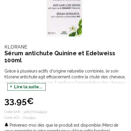
KLORANE
Sérum antichute Quinine et Edelweiss
100ml
Grâce à plusieurs actifs d'origine naturelle combinés, le soin
Klorane antichute agit efficacement contre la chute des cheveux,
quelle qu'en soit la cause. Il renforce l'implantation des cheveux,
Lire la suite...
favorise leur croissance et régule la microcirculation au niveau
du cuir chevelu.
33,95€
Code EAN :
3282770149432
Code ACL : 7014943
Prévenez-moi dès que le produit est disponible
(Merci de