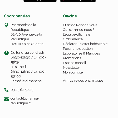
Coordonnées
Officine
Pharmacie de la
Prise de Rendez-vous
République
Qui sommes-nous ?
82/10 Avenue de la
L’équipe officinale
République
Ordonnance
02100 Saint-Quentin
Déclarer un effet indésirable
Poser une question
Du lundi au vendredi
Laboratoires & Marques
8h30-12h30 / 14h00-
Promotions
19h30
Espace conseil
Le samedi
Newsletter
8h30-12h30 / 14h00-
Mon compte
19h00
Annuaire des pharmacies
Fermé le dimanche
03 23 62 52 25
-
-
contact
@
pharma-
republique.fr