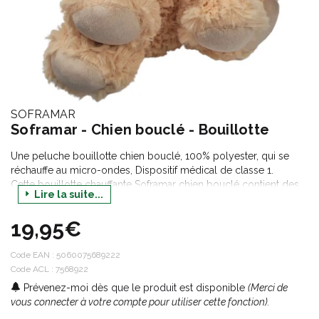
SOFRAMAR
Soframar - Chien bouclé - Bouillotte
Une peluche bouillotte chien bouclé, 100% polyester, qui se
réchauffe au micro-ondes, Dispositif médical de classe 1.
Cette bouillotte chauffante Soframar chien bouclé contient des
Lire la suite...
grains de blé ainsi que de lavande française.
19,95€
Code EAN :
5060075689222
Code ACL : 7568922
Prévenez-moi dès que le produit est disponible
(Merci de
vous connecter à votre compte pour utiliser cette fonction).