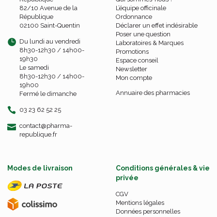
82/10 Avenue de la
L’équipe officinale
République
Ordonnance
02100 Saint-Quentin
Déclarer un effet indésirable
Poser une question
Du lundi au vendredi
Laboratoires & Marques
8h30-12h30 / 14h00-
Promotions
19h30
Espace conseil
Le samedi
Newsletter
8h30-12h30 / 14h00-
Mon compte
19h00
Annuaire des pharmacies
Fermé le dimanche
03 23 62 52 25
-
-
contact
@
pharma-
republique.fr
Modes de livraison
Conditions générales & vie
privée
CGV
Mentions légales
Données personnelles