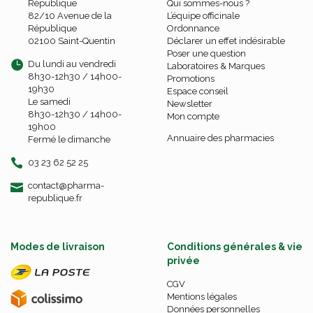
République
Qui sommes-nous ?
82/10 Avenue de la
L’équipe officinale
République
Ordonnance
02100 Saint-Quentin
Déclarer un effet indésirable
Poser une question
Du lundi au vendredi
Laboratoires & Marques
8h30-12h30 / 14h00-
Promotions
19h30
Espace conseil
Le samedi
Newsletter
8h30-12h30 / 14h00-
Mon compte
19h00
Annuaire des pharmacies
Fermé le dimanche
03 23 62 52 25
-
-
contact
@
pharma-
republique.fr
Modes de livraison
Conditions générales & vie
privée
CGV
Mentions légales
Données personnelles