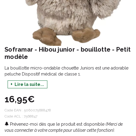
Soframar - Hibou junior - bouillotte - Petit
modèle
La bouillotte micro-ondable chouette Juniors est une adorable
peluche Dispositif médical de classe 1.
La bouillotte magique, chouette Juniors, est composée de
Lire la suite...
grains de blé et de fleurs de lavande française.
16,95€
Code EAN :
5060075688478
Code ACL : 7568847
Prévenez-moi dès que le produit est disponible
(Merci de
vous connecter à votre compte pour utiliser cette fonction).