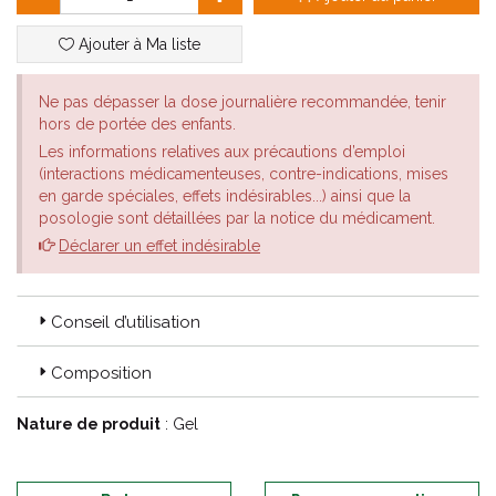
également présente, est reconnue pour sa capacité à guérir les
inflammations articulaires, et calmer les tendinites, l'arthrose,
Ajouter à Ma liste
l'arthrite, la sciatique ou encore les rhumatismes.
Son flacon roll-on permet une application simple et rapide, sa
formulation ne colle pas et ne tache pas.
Ne pas dépasser la dose journalière recommandée, tenir
hors de portée des enfants.
Avec le Gel Roll-on Anti-douleur, vos douleurs seront
Les informations relatives aux précautions d’emploi
soulagées favorisant ainsi la décontraction et la récupération
(interactions médicamenteuses, contre-indications, mises
musculaire.
en garde spéciales, effets indésirables...) ainsi que la
posologie sont détaillées par la notice du médicament.
Déclarer un effet indésirable
Conseil d’utilisation
Composition
Nature de produit
: Gel