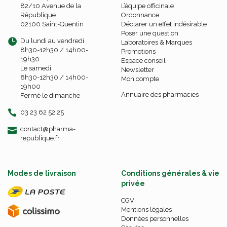
82/10 Avenue de la
L’équipe officinale
République
Ordonnance
02100 Saint-Quentin
Déclarer un effet indésirable
Poser une question
Du lundi au vendredi
Laboratoires & Marques
8h30-12h30 / 14h00-
Promotions
19h30
Espace conseil
Le samedi
Newsletter
8h30-12h30 / 14h00-
Mon compte
19h00
Annuaire des pharmacies
Fermé le dimanche
03 23 62 52 25
-
-
contact
@
pharma-
republique.fr
Modes de livraison
Conditions générales & vie
privée
CGV
Mentions légales
Données personnelles