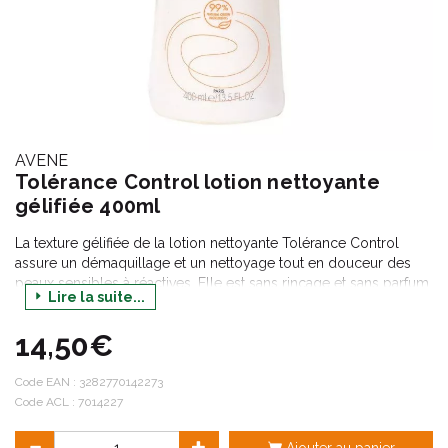
AVENE
Tolérance Control lotion nettoyante
gélifiée 400ml
La texture gélifiée de la lotion nettoyante Tolérance Control
assure un démaquillage et un nettoyage tout en douceur des
peaux sensibles à réactives. Elle est sans rinçage et sans parfum
Lire la suite...
et nettoie parfaitement le visage, les yeux et les lèvres.
14,50€
Code EAN :
3282770142273
Code ACL : 7014227