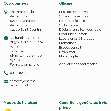
Coordonnées
Officine
Pharmacie de la
Prise de Rendez-vous
République
Qui sommes-nous ?
82/10 Avenue de la
L’équipe officinale
République
Ordonnance
02100 Saint-Quentin
Déclarer un effet indésirable
Poser une question
Du lundi au vendredi
Laboratoires & Marques
8h30-12h30 / 14h00-
Promotions
19h30
Espace conseil
Le samedi
Newsletter
8h30-12h30 / 14h00-
Mon compte
19h00
Annuaire des pharmacies
Fermé le dimanche
03 23 62 52 25
-
-
contact
@
pharma-
republique.fr
Modes de livraison
Conditions générales & vie
privée