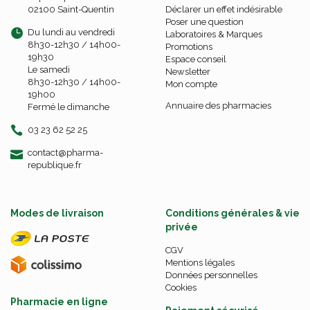
02100 Saint-Quentin
Déclarer un effet indésirable
Poser une question
Du lundi au vendredi
Laboratoires & Marques
8h30-12h30 / 14h00-
Promotions
19h30
Espace conseil
Le samedi
Newsletter
8h30-12h30 / 14h00-
Mon compte
19h00
Annuaire des pharmacies
Fermé le dimanche
03 23 62 52 25
-
-
contact
@
pharma-
republique.fr
Modes de livraison
Conditions générales & vie
privée
CGV
Mentions légales
Données personnelles
Cookies
Pharmacie en ligne