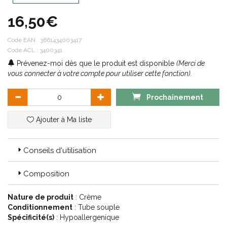
complexe TLR2-Regul associé aux extraits de ginseng et
d’algues rouges régule la voie immunitaire et renforce la paroi
16,50€
des vaisseaux sanguins. Cette crème onctueuse, non grasse,
allie un soin traitant à la couvrance du maquillage pour une
application rapide et invisible: la peau redevient douce,
Code EAN :
3661434003417
parfaitement hydratée et apaisée.
Code ACL : 3400341
Prévenez-moi dès que le produit est disponible
(Merci de
vous connecter à votre compte pour utiliser cette fonction).
Prochainement
Ajouter à Ma liste
Conseils d'utilisation
Composition
Nature de produit
: Crème
Conditionnement
: Tube souple
Spécificité(s)
: Hypoallergenique