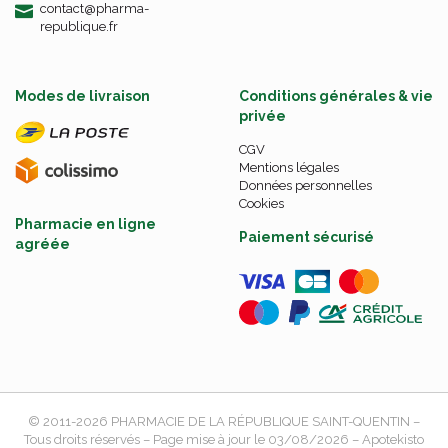
-
-
contact
@
pharma-
republique.fr
Modes de livraison
Conditions générales & vie
privée
CGV
Mentions légales
Données personnelles
Cookies
Pharmacie en ligne
Paiement sécurisé
agréée
© 2011-2026
PHARMACIE DE LA RÉPUBLIQUE SAINT-QUENTIN
–
Tous droits réservés – Page mise à jour le 03/08/2026 –
Apotekisto