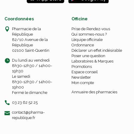
Coordonnées
Officine
Pharmacie de la
Prise de Rendez-vous
République
Qui sommes-nous ?
82/10 Avenue de la
L’équipe officinale
République
Ordonnance
02100 Saint-Quentin
Déclarer un effet indésirable
Poser une question
Du lundi au vendredi
Laboratoires & Marques
8h30-12h30 / 14h00-
Promotions
19h30
Espace conseil
Le samedi
Newsletter
8h30-12h30 / 14h00-
Mon compte
19h00
Annuaire des pharmacies
Fermé le dimanche
03 23 62 52 25
-
-
contact
@
pharma-
republique.fr