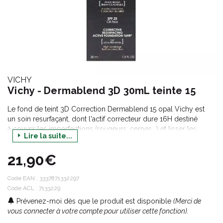
VICHY
Vichy - Dermablend 3D 30mL teinte 15
Le fond de teint 3D Correction Dermablend 15 opal Vichy est
un soin resurfaçant, dont l'actif correcteur dure 16H destiné
à couvrir les imperfections (rougeurs, cernes...) et lisser les
Lire la suite...
reliefs chez les peaux grasses à tendance acnéique. La peau est
souple et confortable, le teint est unifié et mat, sans effet
21,90€
masque.
Hypoallergénique, sans paraben, non comédogène.
Code EAN :
3337871332297
Code ACL : 7133229
Prévenez-moi dès que le produit est disponible
(Merci de
vous connecter à votre compte pour utiliser cette fonction).