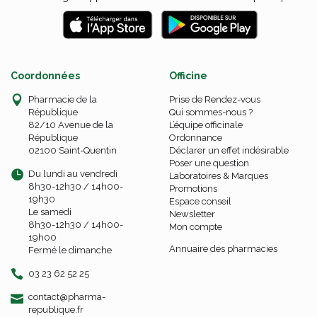
Coordonnées
Officine
Pharmacie de la
Prise de Rendez-vous
République
Qui sommes-nous ?
82/10 Avenue de la
L’équipe officinale
République
Ordonnance
02100 Saint-Quentin
Déclarer un effet indésirable
Poser une question
Du lundi au vendredi
Laboratoires & Marques
8h30-12h30 / 14h00-
Promotions
19h30
Espace conseil
Le samedi
Newsletter
8h30-12h30 / 14h00-
Mon compte
19h00
Annuaire des pharmacies
Fermé le dimanche
03 23 62 52 25
-
-
contact
@
pharma-
republique.fr