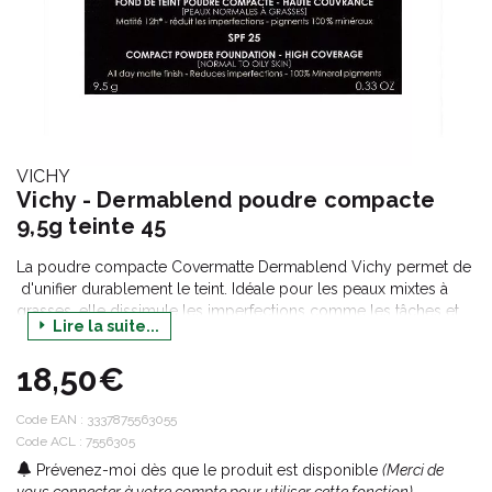
VICHY
Vichy - Dermablend poudre compacte
9,5g teinte 45
La poudre compacte Covermatte Dermablend Vichy permet de
d'unifier durablement le teint. Idéale pour les peaux mixtes à
grasses, elle dissimule les imperfections comme les tâches et
Lire la suite...
les irrégularités. De plus, elle agit directement sur la qualité de la
peau en absorbant l'excès de sébum et en protégeant des
18,50€
rayons UV grâce à son SPF45. Ainsi les imperfections et leur
apparition sont visiblement réduites en seulement 4 semaines.
Sa haute couvrance et son fini mat dure pendant 12 heures.
Code EAN :
3337875563055
Code ACL : 7556305
Prévenez-moi dès que le produit est disponible
(Merci de