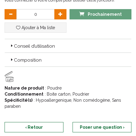
vous connecter à votre compte pour utiliser cette fonction).
Prochainement
Ajouter à Ma liste
Conseil d’utilisation
Composition
24M
Nature de produit
: Poudre
Conditionnement
: Boite carton, Poudrier
Spécificité(s)
: Hypoallergenique, Non comédogène, Sans
paraben
‹ Retour
Poser une question ›