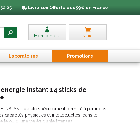
 52 25
Livraison
Offerte dès 59€ en France
Mon compte
Panier
Laboratoires
Promo
tion
s
energie instant 14 sticks de
le
E INSTANT » a été spécialement formulé à partir des
es capacités physiques et intellectuelles, dans le
elle ou d’ une vie étudiante intenses :
2 et C, ainsi que le Magnésium, contribuent à réduire