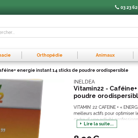
03 23 62
macie
Orthopédie
Animaux
aféine+ energie instant 14 sticks de poudre orodispersible
INELDEA
Vitamin22 - Caféine+ 
poudre orodispersib
VITAMIN’ 22 CAFEINE + « ENERGI
meilleurs actifs pour optimiser l
cadre d’ une activité professionn
Lire la suite...
Les Vitamines B2, B3, B5, B6, B1
la fatigue.