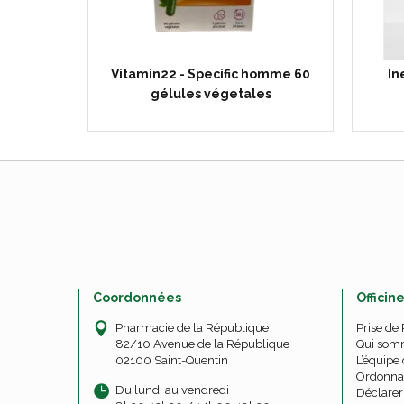
 gélules
Vitamin22 - Specific homme 60
In
gélules végetales
Coordonnées
Officin
Pharmacie de la République
Prise de
82/10 Avenue de la République
Qui som
02100 Saint-Quentin
L’équipe 
Ordonna
Du lundi au vendredi
Déclarer 