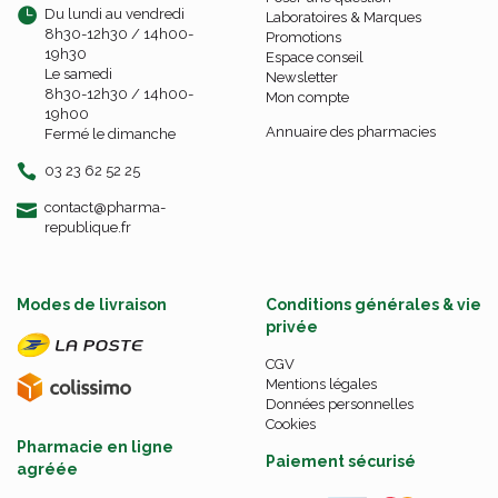
Du lundi au vendredi
Laboratoires & Marques
8h30-12h30 / 14h00-
Promotions
19h30
Espace conseil
Le samedi
Newsletter
8h30-12h30 / 14h00-
Mon compte
19h00
Annuaire des pharmacies
Fermé le dimanche
03 23 62 52 25
-
-
contact
@
pharma-
republique.fr
Modes de livraison
Conditions générales & vie
privée
CGV
Mentions légales
Données personnelles
Cookies
Pharmacie en ligne
Paiement sécurisé
agréée