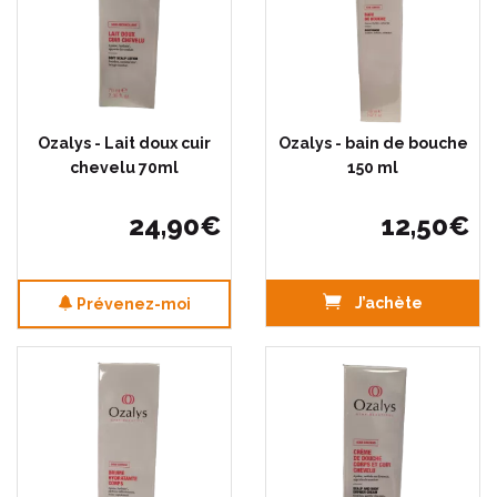
Ozalys - Lait doux cuir
Ozalys - bain de bouche
chevelu 70ml
150 ml
24
,
90
€
12
,
50
€
J’achète
Prévenez-moi