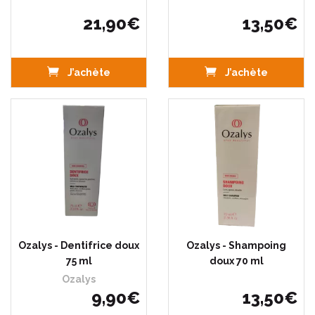
21
,
90
€
13
,
50
€
J’achète
J’achète
Ozalys - Dentifrice doux
Ozalys - Shampoing
75 ml
doux 70 ml
Ozalys
9
,
90
€
13
,
50
€