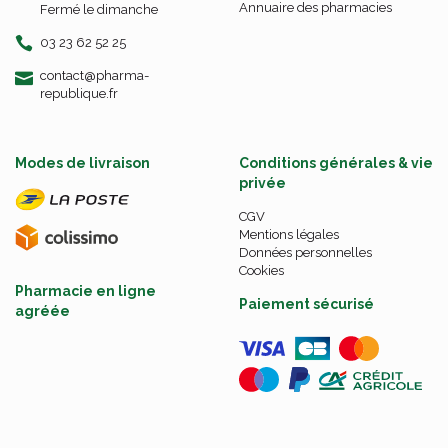
Annuaire des pharmacies
Fermé le dimanche
03 23 62 52 25
-
-
contact
@
pharma-
republique.fr
Modes de livraison
Conditions générales & vie
privée
CGV
Mentions légales
Données personnelles
Cookies
Pharmacie en ligne
Paiement sécurisé
agréée