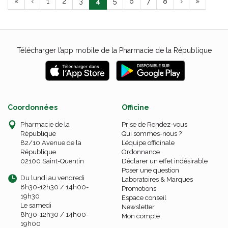
«
‹
1
2
3
4
5
6
7
8
›
»
Télécharger l’app mobile de la Pharmacie de la République
Coordonnées
Officine
Pharmacie de la
Prise de Rendez-vous
République
Qui sommes-nous ?
82/10 Avenue de la
L’équipe officinale
République
Ordonnance
02100 Saint-Quentin
Déclarer un effet indésirable
Poser une question
Du lundi au vendredi
Laboratoires & Marques
8h30-12h30 / 14h00-
Promotions
19h30
Espace conseil
Le samedi
Newsletter
8h30-12h30 / 14h00-
Mon compte
19h00