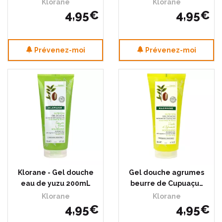
Klorane
Klorane
4
,
95
€
4
,
95
€
Prévenez-moi
Prévenez-moi
Klorane - Gel douche
Gel douche agrumes
eau de yuzu 200mL
beurre de Cupuaçu…
Klorane
Klorane
4
,
95
€
4
,
95
€