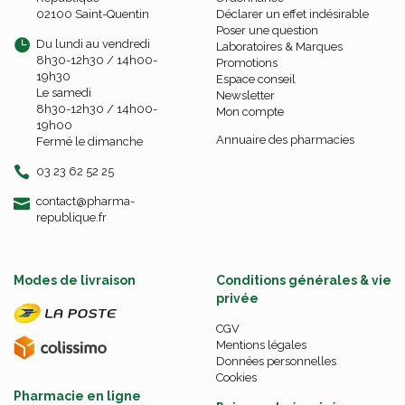
02100 Saint-Quentin
Déclarer un effet indésirable
Poser une question
Du lundi au vendredi
Laboratoires & Marques
8h30-12h30 / 14h00-
Promotions
19h30
Espace conseil
Le samedi
Newsletter
8h30-12h30 / 14h00-
Mon compte
19h00
Annuaire des pharmacies
Fermé le dimanche
03 23 62 52 25
-
-
contact
@
pharma-
republique.fr
Modes de livraison
Conditions générales & vie
privée
CGV
Mentions légales
Données personnelles
Cookies
Pharmacie en ligne