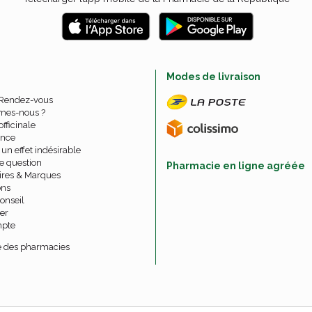
e
Modes de livraison
 Rendez-vous
mes-nous ?
officinale
nce
un effet indésirable
e question
Pharmacie en ligne agréée
ires & Marques
ons
onseil
er
pte
 des pharmacies