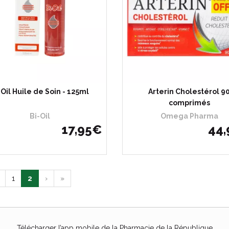
-Oil Huile de Soin - 125ml
Arterin Cholestérol 9
comprimés
Bi-Oil
Omega Pharma
17
,
95
€
44
,
1
2
›
»
Télécharger l’app mobile de la Pharmacie de la République