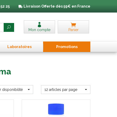
 52 25
Livraison
Offerte dès 59€ en France
Mon compte
Panier
Laboratoires
Promo
tion
s
rma
r disponibilité
12 articles par page