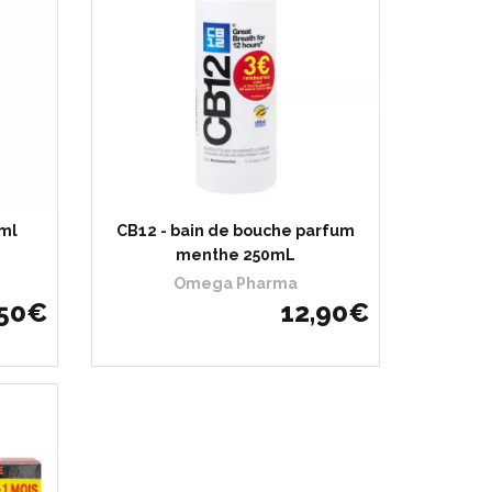
0ml
CB12 - bain de bouche parfum
menthe 250mL
Omega Pharma
50
€
12
,
90
€