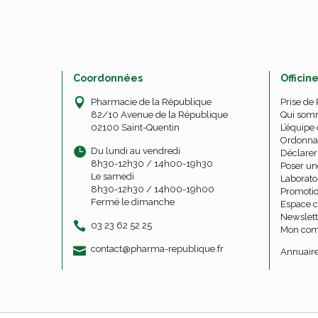
Coordonnées
Officin
Pharmacie de la République
Prise de
82/10 Avenue de la République
Qui som
02100 Saint-Quentin
L’équipe 
Ordonna
Du lundi au vendredi
Déclarer 
8h30-12h30 / 14h00-19h30
Poser un
Le samedi
Laborato
8h30-12h30 / 14h00-19h00
Promoti
Fermé le dimanche
Espace c
Newslett
03 23 62 52 25
Mon com
-
-
contact
@
pharma-republique.fr
Annuaire