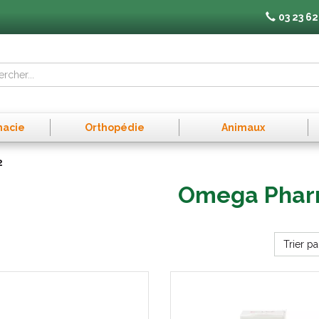
03 23 62
macie
Orthopédie
Animaux
2
Omega Pha
Trier pa