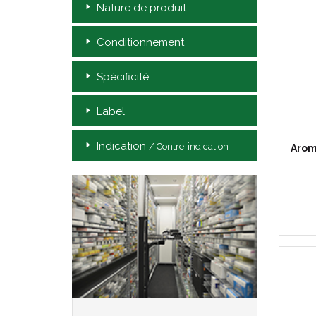
Nature de produit
Conditionnement
Spécificité
Label
Indication
/ Contre-indication
Arom