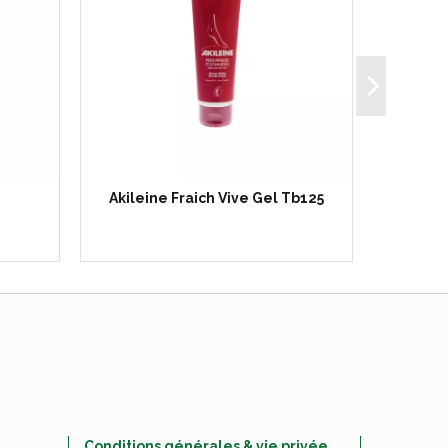
Akileine Fraich Vive Gel Tb125
Akilei
Conditions générales & vie privée