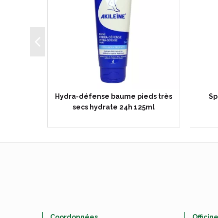
Tub 093
Hydra-défense baume pieds très
Sp
secs hydrate 24h 125ml
Coordonnées
Officin