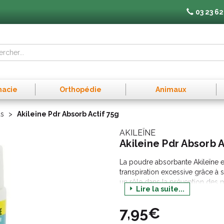
03 23 62
macie
Orthopédie
Animaux
ds
Akileine Pdr Absorb Actif 75g
AKILEÏNE
Akileine Pdr Absorb A
La poudre absorbante Akileïne es
transpiration excessive grâce à s
un rôle dans la prévention des m
Lire la suite...
chaussures. Elle peut s'utiliser
dans les chaussures.
7,95€