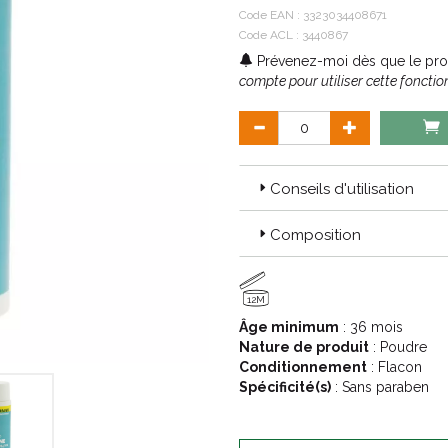
Code EAN :
3323034408671
Code ACL : 3440867
Prévenez-moi dès que le prod
compte pour utiliser cette fonction
Conseils d'utilisation
Composition
12M
Âge minimum
: 36 mois
Nature de produit
: Poudre
Conditionnement
: Flacon
Spécificité(s)
: Sans paraben