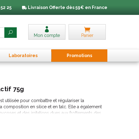
 52 25
Livraison
Offerte dès 59€ en France
Mon compte
Panier
Laboratoires
Promo
tion
s
ctif 75g
t utilisée pour combattre et régulariser la
a composition en silice et en talc. Elle a également
ycoses et des irritations dues aux frottements des
 chez l'enfant dès 3 ans mais uniquement saupoudrée