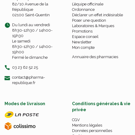
82/10 Avenue de la
L’équipe officinale
République
Ordonnance
02100 Saint-Quentin
Déclarer un effet indésirable
Poser une question
Du lundi au vendredi
Laboratoires & Marques
8h30-12h30 / 14h00-
Promotions
19h30
Espace conseil
Le samedi
Newsletter
8h30-12h30 / 14h00-
Mon compte
19h00
Annuaire des pharmacies
Fermé le dimanche
03 23 62 52 25
-
-
contact
@
pharma-
republique.fr
Modes de livraison
Conditions générales & vie
privée
CGV
Mentions légales
Données personnelles