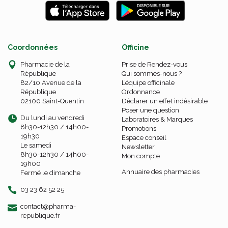
Coordonnées
Officine
Pharmacie de la
Prise de Rendez-vous
République
Qui sommes-nous ?
82/10 Avenue de la
L’équipe officinale
République
Ordonnance
02100 Saint-Quentin
Déclarer un effet indésirable
Poser une question
Du lundi au vendredi
Laboratoires & Marques
8h30-12h30 / 14h00-
Promotions
19h30
Espace conseil
Le samedi
Newsletter
8h30-12h30 / 14h00-
Mon compte
19h00
Annuaire des pharmacies
Fermé le dimanche
03 23 62 52 25
-
-
contact
@
pharma-
republique.fr