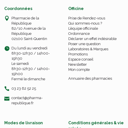
Coordonnées
Officine
Pharmacie de la
Prise de Rendez-vous
République
Qui sommes-nous ?
82/10 Avenue de la
L’équipe officinale
République
Ordonnance
02100 Saint-Quentin
Déclarer un effet indésirable
Poser une question
Du lundi au vendredi
Laboratoires & Marques
8h30-12h30 / 14h00-
Promotions
19h30
Espace conseil
Le samedi
Newsletter
8h30-12h30 / 14h00-
Mon compte
19h00
Annuaire des pharmacies
Fermé le dimanche
03 23 62 52 25
-
-
contact
@
pharma-
republique.fr
Modes de livraison
Conditions générales & vie