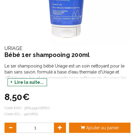
URIAGE
Bébé 1er shampooing 200ml
Le 1er shampooing bébé Uriage est un soin nettoyant pour le
bain sans savon, formulé à base d'eau thermale d'Uriage et
d'Edelweiss bio et recommandé pour nettoyer en douceur les
Lire la suite...
cheveux de bébé dès la naissance. Il possède une base lavante
très douce qui respecte le cuir chevelu, ne pique pas les yeux
8,50€
et facilite le démêlage.
Code EAN :
3661434008627
Code ACL : 3400862
Ajouter au panier