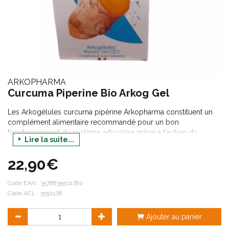
ARKOPHARMA
Curcuma Piperine Bio Arkog Gel
Les Arkogélules curcuma pipérine Arkopharma constituent un
complément alimentaire recommandé pour un bon
fonctionnement du système articulaire grâce à l'action du
Lire la suite...
curcuma qui favorise le maintien de la flexibilité et du confort
articulaires. Le curcuma et le poivre noir qui augmente son
22,90€
absorption sont également reconnus pour leurs vertus
antioxydantes.
Code EAN :
3578835501780
Code ACL : 3550178
Ajouter au panier