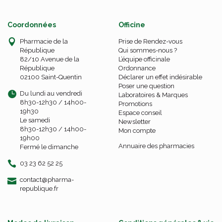
Coordonnées
Officine
Pharmacie de la
Prise de Rendez-vous
République
Qui sommes-nous ?
82/10 Avenue de la
L’équipe officinale
République
Ordonnance
02100 Saint-Quentin
Déclarer un effet indésirable
Poser une question
Du lundi au vendredi
Laboratoires & Marques
8h30-12h30 / 14h00-
Promotions
19h30
Espace conseil
Le samedi
Newsletter
8h30-12h30 / 14h00-
Mon compte
19h00
Annuaire des pharmacies
Fermé le dimanche
03 23 62 52 25
-
-
contact
@
pharma-
republique.fr