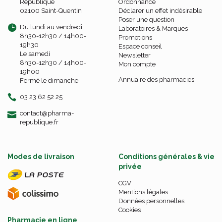
République
Ordonnance
02100 Saint-Quentin
Déclarer un effet indésirable
Poser une question
Du lundi au vendredi
Laboratoires & Marques
8h30-12h30 / 14h00-
Promotions
19h30
Espace conseil
Le samedi
Newsletter
8h30-12h30 / 14h00-
Mon compte
19h00
Annuaire des pharmacies
Fermé le dimanche
03 23 62 52 25
-
-
contact
@
pharma-
republique.fr
Modes de livraison
Conditions générales & vie
privée
CGV
Mentions légales
Données personnelles
Cookies
Pharmacie en ligne