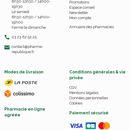
8h30-12h30 / 14h00-
Promotions
19h30
Espace conseil
Le samedi
Newsletter
8h30-12h30 / 14h00-
Mon compte
19h00
Annuaire des pharmacies
Fermé le dimanche
03 23 62 52 25
-
-
contact
@
pharma-
republique.fr
Modes de livraison
Conditions générales & vie
privée
CGV
Mentions légales
Données personnelles
Cookies
Pharmacie en ligne
Paiement sécurisé
agréée