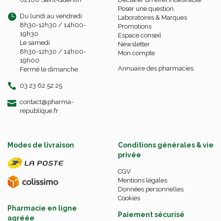
Poser une question
Du lundi au vendredi
Laboratoires & Marques
8h30-12h30 / 14h00-
Promotions
19h30
Espace conseil
Le samedi
Newsletter
8h30-12h30 / 14h00-
Mon compte
19h00
Annuaire des pharmacies
Fermé le dimanche
03 23 62 52 25
-
-
contact
@
pharma-
republique.fr
Modes de livraison
Conditions générales & vie
privée
CGV
Mentions légales
Données personnelles
Cookies
Pharmacie en ligne
Paiement sécurisé
agréée