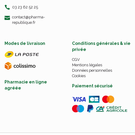
03 23 62 52 25
-
-
contact
@
pharma-
republique.fr
Modes de livraison
Conditions générales & vie
privée
CGV
Mentions légales
Données personnelles
Cookies
Pharmacie en ligne
Paiement sécurisé
agréée