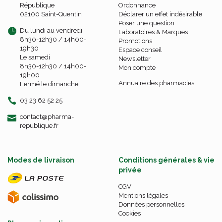
République
Ordonnance
02100 Saint-Quentin
Déclarer un effet indésirable
Poser une question
Du lundi au vendredi
Laboratoires & Marques
8h30-12h30 / 14h00-
Promotions
19h30
Espace conseil
Le samedi
Newsletter
8h30-12h30 / 14h00-
Mon compte
19h00
Annuaire des pharmacies
Fermé le dimanche
03 23 62 52 25
-
-
contact
@
pharma-
republique.fr
Modes de livraison
Conditions générales & vie
privée
CGV
Mentions légales
Données personnelles
Cookies