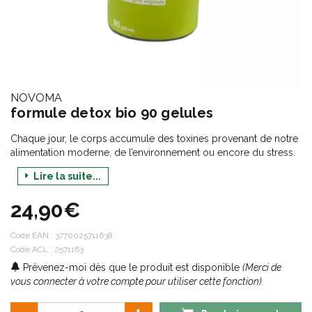
NOVOMA
formule detox bio 90 gelules
Chaque jour, le corps accumule des toxines provenant de notre
alimentation moderne, de l’environnement ou encore du stress.
Pour soutenir les fonctions naturelles de détoxification, nous
Lire la suite...
avons développé un complément alimentaire détox qui associe
7 actifs d’origine végétale soigneusement sélectionnés pour
24,90€
leurs bienfaits.
Elle combine du charbon actif, connu pour sa capacité à
Code EAN :
3770025711638
absorber les toxines, avec du chardon-marie, du bouleau et de
Code ACL : 2571163
la chlorella qui contribuent aux fonctions de détoxification du
Prévenez-moi dès que le produit est disponible
(Merci de
foie et d’élimination de l’organisme.
vous connecter à votre compte pour utiliser cette fonction).
La chlorella, l'écorce de citron, le gingembre et les graines de