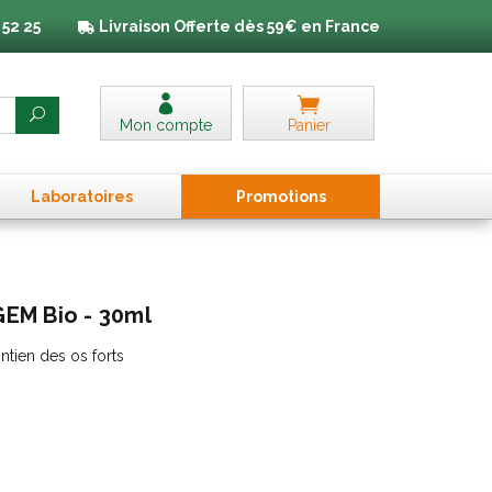
 52 25
Livraison
Offerte dès 59€ en France
Mon compte
Panier
Laboratoires
Promo
tion
s
EM Bio - 30ml
ntien des os forts