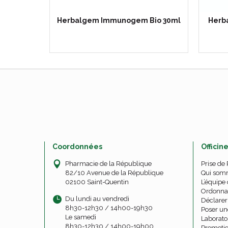
vres-
Herbalgem Immunogem Bio 30ml
Herb
e
Coordonnées
Officin
Pharmacie de la République
Prise de
82/10 Avenue de la République
Qui som
02100 Saint-Quentin
L’équipe 
Ordonna
Du lundi au vendredi
Déclarer 
8h30-12h30 / 14h00-19h30
Poser un
Le samedi
Laborato
8h30-12h30 / 14h00-19h00
Promoti