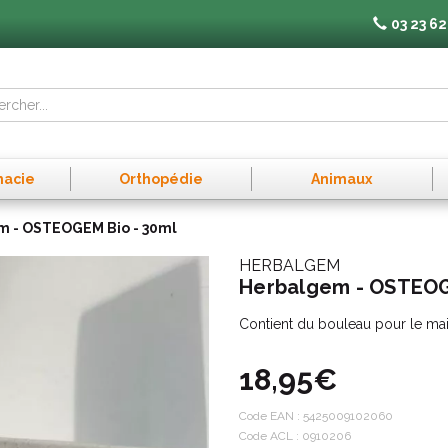
03 23 62
macie
Orthopédie
Animaux
 - OSTEOGEM Bio - 30ml
HERBALGEM
Herbalgem - OSTEOG
Contient du bouleau pour le mai
18,95€
Code EAN :
5425009102060
Code ACL : 0910206