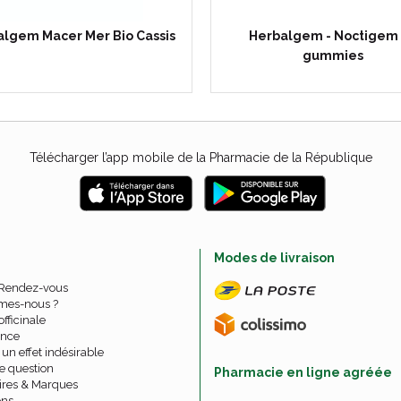
algem Macer Mer Bio Cassis
Herbalgem - Noctigem
gummies
Télécharger l’app mobile de la Pharmacie de la République
e
Modes de livraison
 Rendez-vous
mes-nous ?
officinale
nce
un effet indésirable
e question
Pharmacie en ligne agréée
ires & Marques
ons