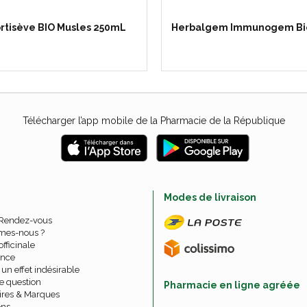
rtisève BIO Musles 250mL
Herbalgem Immunogem Bi
Télécharger l’app mobile de la Pharmacie de la République
e
Modes de livraison
 Rendez-vous
mes-nous ?
officinale
nce
un effet indésirable
e question
Pharmacie en ligne agréée
ires & Marques
ons