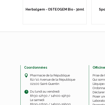
o 30ml
Herbalgem - OSTEOGEM Bio - 30ml
Spo
Coordonnées
Officin
Pharmacie de la République
Prise de
82/10 Avenue de la République
Qui som
02100 Saint-Quentin
L’équipe 
Ordonna
Du lundi au vendredi
Déclarer 
8h30-12h30 / 14h00-19h30
Poser un
Le samedi
Laborato
8h30-12h30 / 14h00-19h00
Promoti