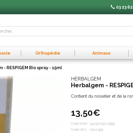
03 23 62
macie
Orthopédie
Animaux
 - RESPIGEM Bio spray - 15ml
HERBALGEM
Herbalgem - RESPIGE
Contient du noisetier et de la ro
13,50€
Code EAN :
5425009103999
Code ACL : 0910399