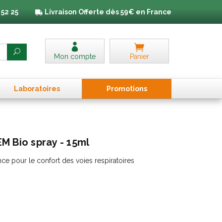
 52 25
Livraison
Offerte dès 59€ en France
Mon compte
Panier
Laboratoires
Promo
tion
s
M Bio spray - 15ml
nce pour le confort des voies respiratoires