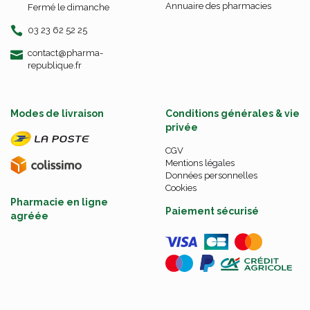
Annuaire des pharmacies
Fermé le dimanche
03 23 62 52 25
-
-
contact
@
pharma-
republique.fr
Modes de livraison
Conditions générales & vie
privée
CGV
Mentions légales
Données personnelles
Cookies
Pharmacie en ligne
Paiement sécurisé
agréée