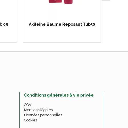
ub 09
Akileine Baume Reposant Tub50
Hydra-d
se
Conditions générales & vie privée
CGV
Mentions légales
Données personnelles
Cookies