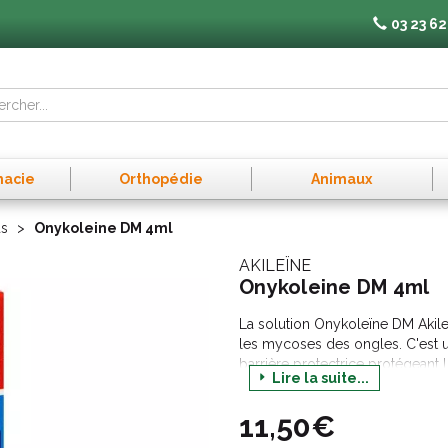
03 23 62
macie
Orthopédie
Animaux
ds
Onykoleine DM 4ml
AKILEÏNE
Onykoleine DM 4ml
La solution Onykoleïne DM Akile
les mycoses des ongles. C'est u
barrière protectrice protégeant 
Lire la suite...
maintient le pH acide de l'ongle
champignon évitant ainsi la réinfe
11,50€