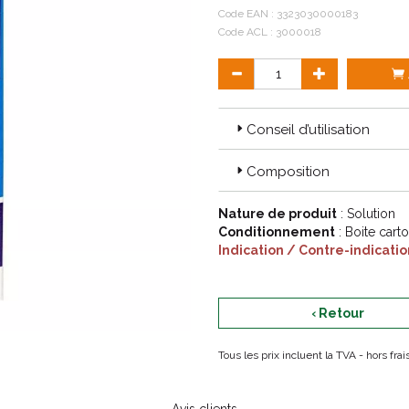
Code EAN :
3323030000183
Code ACL : 3000018
Conseil d’utilisation
Composition
Nature de produit
: Solution
Conditionnement
: Boite cart
Indication / Contre-indicatio
‹ Retour
Tous les prix incluent la TVA - hors fr