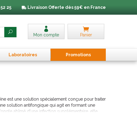
 52 25
Livraison
Offerte dès 59€ en France
Mon compte
Panier
Laboratoires
Promo
tion
s
ïne est une solution spécialement conçue pour traiter
ne solution antifongique qui agit en formant une
l'ongle abîmé d'une infection supplémentaire, elle
 créant un environnement hostile à l'attaque par le
ction et elle fortifie l'ongle et facilite sa repousse.