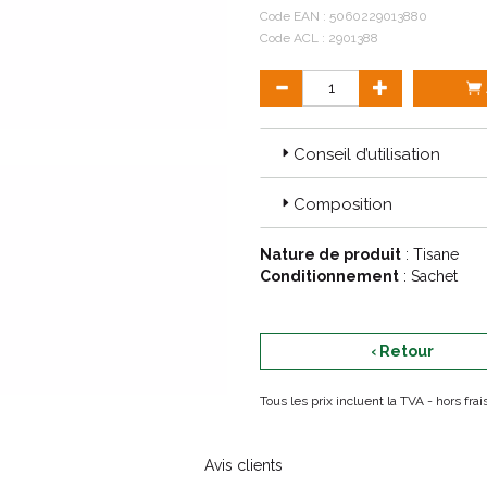
dans votre tasse
Code EAN :
5060229013880
Code ACL : 2901388
Conseil d’utilisation
Composition
Nature de produit
: Tisane
Conditionnement
: Sachet
‹ Retour
Tous les prix incluent la TVA - hors fr
Avis clients