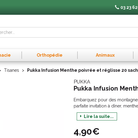
03 23 62
macie
Orthopédie
Animaux
Tisanes
Pukka Infusion Menthe poivrée et réglisse 20 sac
PUKKA
Pukka Infusion Menth
Embarquez pour des montagnes r
parfaite invitation à dîner, ment
Chaque sachet de thé Pukka est 
Lire la suite...
enveloppe individuelle recyclabl
de nos plantes biologiques. C
4,90€
permettant à nos plantes merveil