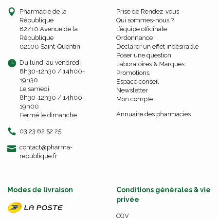
Pharmacie de la
Prise de Rendez-vous
République
Qui sommes-nous ?
82/10 Avenue de la
L’équipe officinale
République
Ordonnance
02100 Saint-Quentin
Déclarer un effet indésirable
Poser une question
Du lundi au vendredi
Laboratoires & Marques
8h30-12h30 / 14h00-
Promotions
19h30
Espace conseil
Le samedi
Newsletter
8h30-12h30 / 14h00-
Mon compte
19h00
Annuaire des pharmacies
Fermé le dimanche
03 23 62 52 25
-
-
contact
@
pharma-
republique.fr
Modes de livraison
Conditions générales & vie
privée
CGV